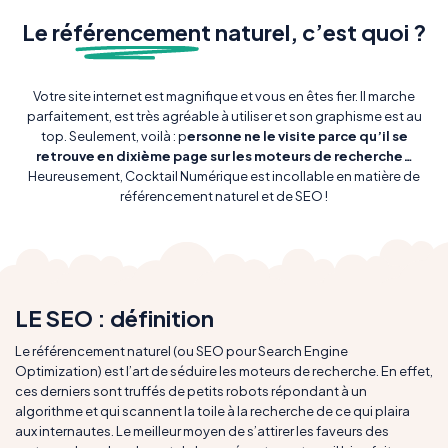
Le ré
férencemen
t naturel, c’est quoi ?
Votre site internet est magnifique et vous en êtes fier. Il marche
parfaitement, est très agréable à utiliser et son graphisme est au
top. Seulement, voilà : p
ersonne ne le visite parce qu’il se
retrouve en dixième page sur les moteurs de recherche…
Heureusement, Cocktail Numérique est incollable en matière de
référencement naturel et de SEO !
LE SEO : définition
Le référencement naturel (ou SEO pour Search Engine
Optimization) est l’art de séduire les moteurs de recherche. En effet,
ces derniers sont truffés de petits robots répondant à un
algorithme et qui scannent la toile à la recherche de ce qui plaira
aux internautes. Le meilleur moyen de s’attirer les faveurs des