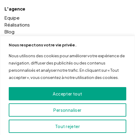
L'agence
Equipe
Réalisations
Blog
Contact
Nous respectons votre vie privée.
Nous utilisons des cookies pour améliorer votre expérience de
Autres services
navigation, diffuser des publicités ou des contenus
Coworking
personnalisés et analyser notre trafic. En cliquant sur « Tout
Formations
accepter », vous consentez à notre utilisation des cookies.
Outils
ma boite online
Accepter tout
mon menu online
Personnaliser
Tout rejeter
© 2026 Cocktail Numérique -
Mentions légales
|
CGV