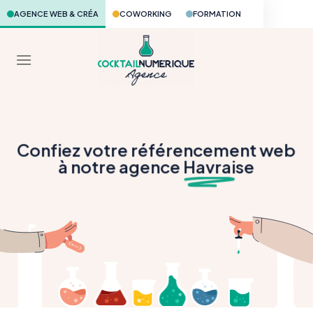
Skip
AGENCE WEB & CRÉA
COWORKING
FORMATION
to
content
Confiez votre référencement web
à notre agence
Havrai
se