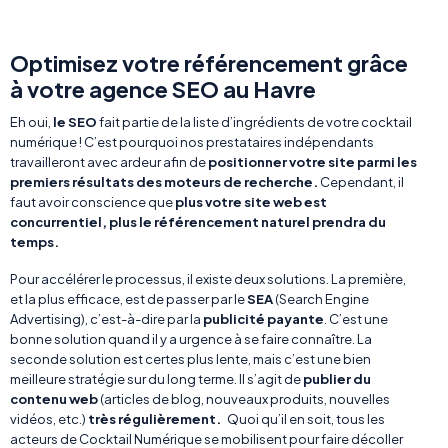
Optimisez votre référencement grâce
à votre agence SEO au Havre
Eh oui,
le SEO
fait partie de la liste d’ingrédients de votre cocktail
numérique ! C’est pourquoi nos prestataires indépendants
travailleront avec ardeur afin de
positionner votre site parmi les
premiers résultats des moteurs de recherche.
Cependant, il
faut avoir conscience que
plus votre site web est
concurrentiel, plus le référencement naturel prendra du
temps.
Pour accélérer le processus, il existe deux solutions. La première,
et la plus efficace, est de passer par le
SEA
(Search Engine
Advertising), c’est-à-dire par la
publicité payante
. C’est une
bonne solution quand il y a urgence à se faire connaître. La
seconde solution est certes plus lente, mais c’est une bien
meilleure stratégie sur du long terme. Il s’agit de
publier du
contenu web
(articles de blog, nouveaux produits, nouvelles
vidéos, etc.)
très régulièrement.
Quoi qu’il en soit, tous les
acteurs de Cocktail Numérique se mobilisent pour faire décoller