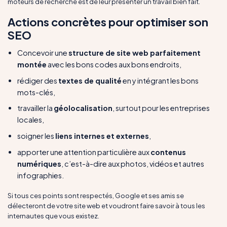
moteurs de recherche est de leur présenter un travail bien fait.
Actions concrètes pour optimiser son
SEO
Concevoir une
structure de site web parfaitement
montée
avec les bons codes aux bons endroits,
rédiger des
textes de qualité
en y intégrant les bons
mots-clés,
travailler la
géolocalisation
, surtout pour les entreprises
locales,
soigner les
liens internes et externes
,
apporter une attention particulière aux
contenus
numériques
, c’est-à-dire aux photos, vidéos et autres
infographies.
Si tous ces points sont respectés, Google et ses amis se
délecteront de votre site web et voudront faire savoir à tous les
internautes que vous existez.