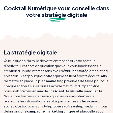
Cocktail Numérique vous conseille dans
votre str
atégie
digitale
La stratégie digitale
Quelle que soit la taille de votre entreprise et votre secteur
d’activité, il est hors de question que vous vous lanciez dans la
création d’un site internet sans avoir défini une stratégie marketing
en béton. C’est pourquoi notre équipe se tient à votre écoute. Afin
de mettre en place un
plan marketing précis et détaillé
pour que
chaque action à suivre puisse avoir le maximum d’impact. Ainsi,
nous élaborerons ensemble une
identité visuelle marquante.
Nous construirons un site web qui vous ressemble et nous
relaierons les informations les plus pertinentes sur les réseaux
sociaux. Le tout dans un style propre à votre entreprise. Enfin, nous
définirons une
campagne marketing unique
et à laquelle aucun