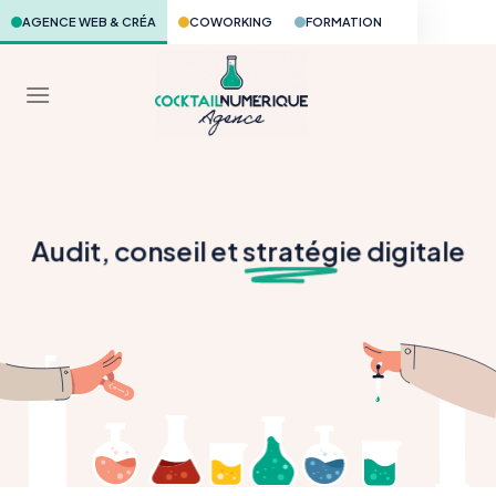
Skip
AGENCE WEB & CRÉA
COWORKING
FORMATION
to
content
Audit, conseil et
stratég
ie digitale