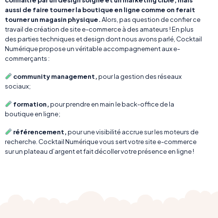
connaître par un design soigné et un marketing ciblé, mais
aussi de faire tourner la boutique en ligne comme on ferait
tourner un magasin physique.
Alors, pas question de confier ce
travail de création de site e-commerce à des amateurs ! En plus
des parties techniques et design dont nous avons parlé, Cocktail
Numérique propose un véritable accompagnement aux e-
commerçants :
community management,
pour la gestion des réseaux
sociaux;
formation,
pour prendre en main le back-office de la
boutique en ligne;
référencement,
pour une visibilité accrue sur les moteurs de
recherche. Cocktail Numérique vous sert votre site e-commerce
sur un plateau d’argent et fait décoller votre présence en ligne !