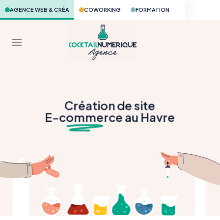
Skip
AGENCE WEB & CRÉA
COWORKING
FORMATION
to
content
Création de site
E-c
omme
rce au Havre