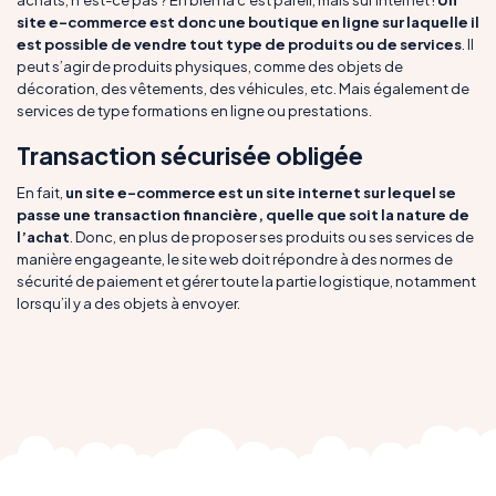
achats, n’est-ce pas ? Eh bien là c’est pareil, mais sur Internet !
Un
site e-commerce est donc une boutique en ligne sur laquelle il
est possible de vendre tout type de produits ou de services
. Il
peut s’agir de produits physiques, comme des objets de
décoration, des vêtements, des véhicules, etc. Mais également de
services de type formations en ligne ou prestations.
Transaction sécurisée obligée
En fait,
un site e-commerce est un site internet sur lequel se
passe une transaction financière, quelle que soit la nature de
l’achat
. Donc, en plus de proposer ses produits ou ses services de
manière engageante, le site web doit répondre à des normes de
sécurité de paiement et gérer toute la partie logistique, notamment
lorsqu’il y a des objets à envoyer.