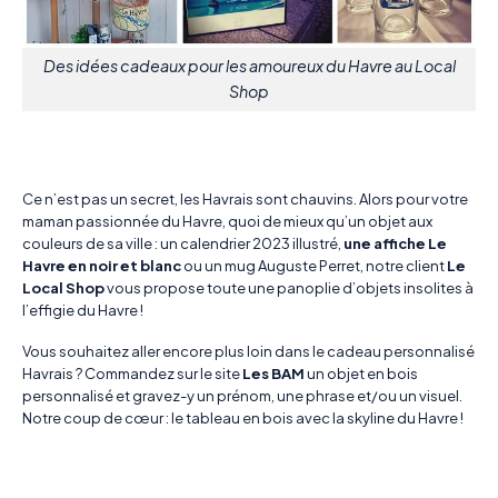
Des idées cadeaux pour les amoureux du Havre au Local
Shop
Ce n’est pas un secret, les Havrais sont chauvins. Alors pour votre
maman passionnée du Havre, quoi de mieux qu’un objet aux
couleurs de sa ville : un calendrier 2023 illustré,
une affiche Le
Havre en noir et blanc
ou un mug Auguste Perret, notre client
Le
Local Shop
vous propose toute une panoplie d’objets insolites à
l’effigie du Havre !
Vous souhaitez aller encore plus loin dans le cadeau personnalisé
Havrais ? Commandez sur le site
Les BAM
un objet en bois
personnalisé et gravez-y un prénom, une phrase et/ou un visuel.
Notre coup de cœur : le tableau en bois avec la skyline du Havre !