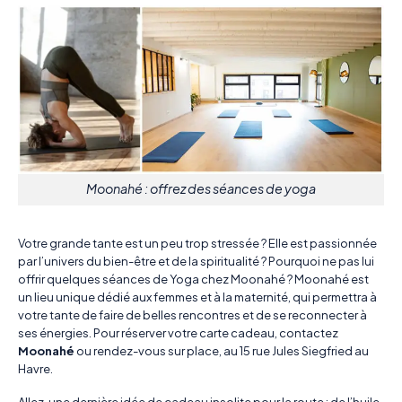
Moonahé : offrez des séances de yoga
Votre grande tante est un peu trop stressée ? Elle est passionnée
par l’univers du bien-être et de la spiritualité ? Pourquoi ne pas lui
offrir quelques séances de Yoga chez Moonahé ? Moonahé est
un lieu unique dédié aux femmes et à la maternité, qui permettra à
votre tante de faire de belles rencontres et de se reconnecter à
ses énergies. Pour réserver votre carte cadeau, contactez
Moonahé
ou rendez-vous sur place, au 15 rue Jules Siegfried au
Havre.
Allez, une dernière idée de cadeau insolite pour la route : de l’huile