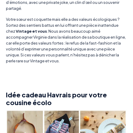
d’émotions, avec une private joke, un clin d’œil ou un souvenir
partagé.
Votre sœur est coquette mais elle a des valeurs écologiques ?
Sortez des sentiers battus en lui offrant une pièce inattendue
chez
Vintage et vous
.
Nous avons beaucoup aimé
accompagner Virginie dans la réalisation de sa boutique en ligne,
car elle porte des valeurs fortes : le refus de la fast-fashion et la
volonté d’exprimer une personnalité unique avec une pièce
unique. Si ces valeurs vous parlent, n’hésitez pas à dénicher la
perle rare sur Vintage et vous.
Idée cadeau Havrais pour votre
cousine écolo