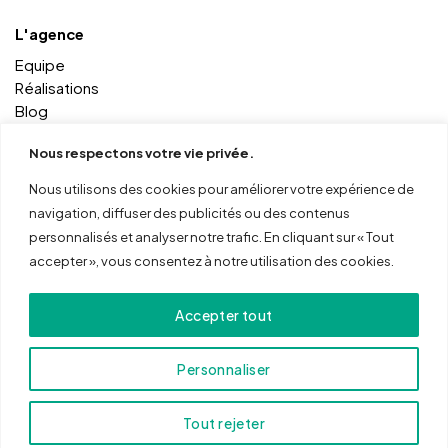
L'agence
Equipe
Réalisations
Blog
Contact
Nous respectons votre vie privée.
Nous utilisons des cookies pour améliorer votre expérience de
Autres services
navigation, diffuser des publicités ou des contenus
Coworking
personnalisés et analyser notre trafic. En cliquant sur « Tout
Formations
accepter », vous consentez à notre utilisation des cookies.
Outils
ma boite online
Accepter tout
mon menu online
Personnaliser
Tout rejeter
© 2026 Cocktail Numérique -
Mentions légales
|
CGV