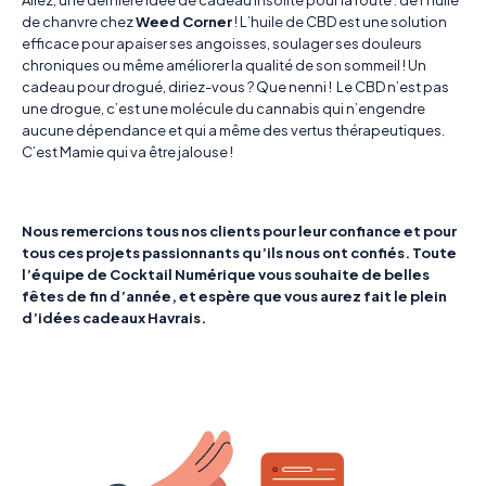
de chanvre chez
Weed Corner
! L’huile de CBD est une solution
efficace pour apaiser ses angoisses, soulager ses douleurs
chroniques ou même améliorer la qualité de son sommeil ! Un
cadeau pour drogué, diriez-vous ? Que nenni ! Le CBD n’est pas
une drogue, c’est une molécule du cannabis qui n’engendre
aucune dépendance et qui a même des vertus thérapeutiques.
C’est Mamie qui va être jalouse !
Nous remercions tous nos clients pour leur confiance et pour
tous ces projets passionnants qu’ils nous ont confiés. Toute
l’équipe de Cocktail Numérique vous souhaite de belles
fêtes de fin d’année, et espère que vous aurez fait le plein
d’idées cadeaux Havrais.