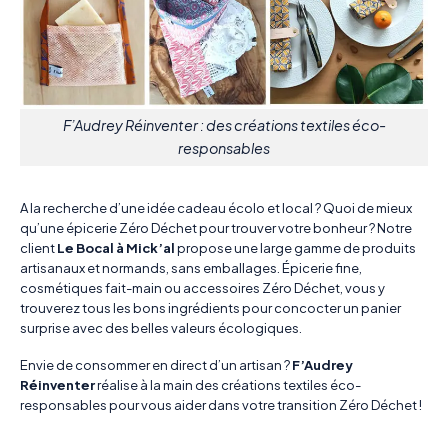
F’Audrey Réinventer : des créations textiles éco-
responsables
A la recherche d’une idée cadeau écolo et local ? Quoi de mieux
qu’une épicerie Zéro Déchet pour trouver votre bonheur ? Notre
client
Le Bocal à Mick’al
propose une large gamme de produits
artisanaux et normands, sans emballages. Épicerie fine,
cosmétiques fait-main ou accessoires Zéro Déchet, vous y
trouverez tous les bons ingrédients pour concocter un panier
surprise avec des belles valeurs écologiques.
Envie de consommer en direct d’un artisan ?
F’Audrey
Réinventer
réalise à la main des créations textiles éco-
responsables pour vous aider dans votre transition Zéro Déchet !