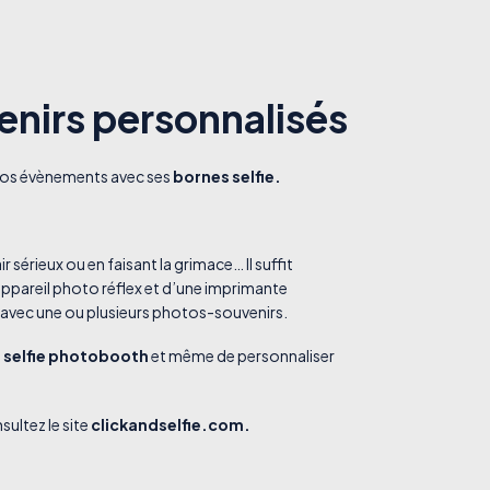
enirs personnalisés
e vos évènements avec ses
bornes selfie.
 sérieux ou en faisant la grimace… Il suffit
ppareil photo réflex et d’une imprimante
r avec une ou plusieurs photos-souvenirs.
e selfie photobooth
et même de personnaliser
ultez le site
clickandselfie.com.