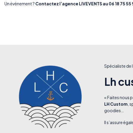
Un événement ?
Contactez
l’agence LIVEVENTS
au 06 18 75 55 
Spécialiste de l
Lh cu
« Faites nous p
LH Custom
,
sp
goodies…
Il s’assure égal