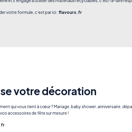
ne et s’engage à utiliser des matériaux recyclables, c’est-à-dire respe
 votre formule, c’est par ici :
flavours.fr
e votre décoration
ment qui vous tient à cœur ? Mariage, baby shower, anniversaire, départ
os accessoires de fête sur mesure !
fr