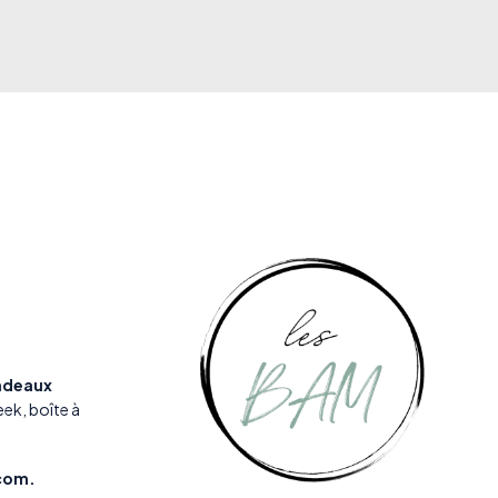
adeaux
eek
,
boîte à
com.