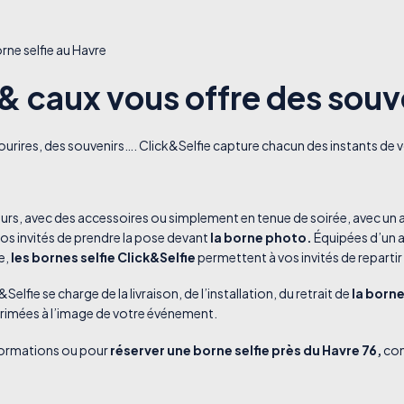
rne selfie au Havre
 & caux vous offre des souv
 sourires, des souvenirs…. Click&Selfie capture chacun des instants d
eurs, avec des accessoires ou simplement en tenue de soirée, avec un air
os invités de prendre la pose devant
la borne photo.
Équipées d’un a
e,
les bornes selfie Click&Selfie
permettent à vos invités de reparti
Selfie se charge de la livraison, de l’installation, du retrait de
la born
rimées à l’image de votre événement.
formations ou pour
réserver une borne selfie près du Havre 76,
cons