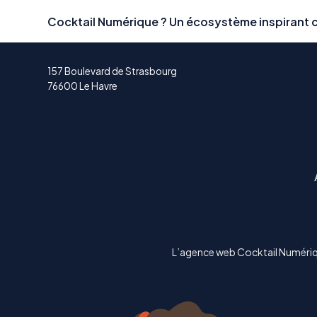
Skip
Cocktail Numérique ? Un écosystème inspirant c
to
content
157 Boulevard de Strasbourg
76600 Le Havre
L’agence web Cocktail Numériqu