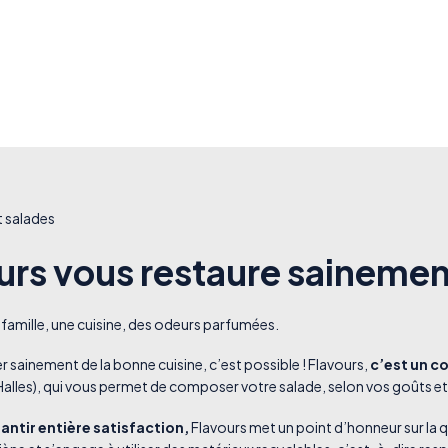
t salades
urs vous restaure sainemen
 famille, une cuisine, des odeurs parfumées.
 sainement de la bonne cuisine, c’est possible ! Flavours,
c’est un c
 Halles), qui vous permet de composer votre salade, selon vos goûts 
antir entière satisfaction,
Flavours met un point d’honneur sur la q