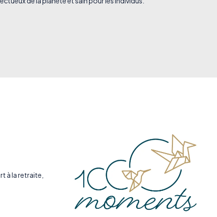
ctueux de la planète et sain pour les individus.
 à la retraite,