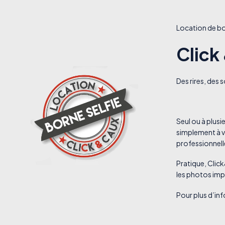
Location de bo
Click
Des rires, des
Seul ou à plusi
simplement à v
professionnell
Pratique, Click&
les photos imp
Pour plus d’in