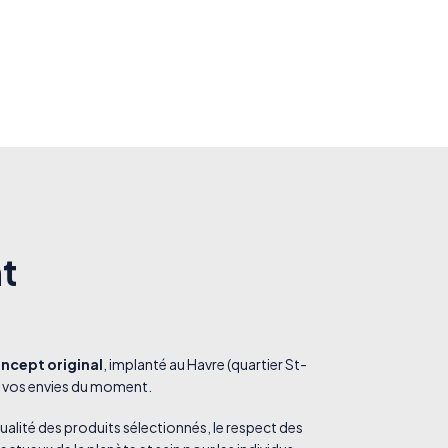
t
oncept original
, implanté au Havre (quartier St-
et vos envies du moment.
ualité des produits sélectionnés, le respect des