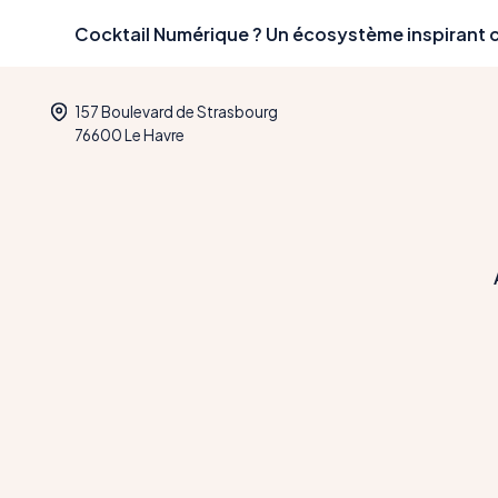
Skip
Cocktail Numérique ? Un écosystème inspirant c
to
content
157 Boulevard de Strasbourg
76600 Le Havre