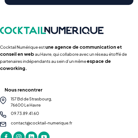
une agence de communication et
Cocktail Numérique est
conseil en web
au Havre, qui collabore avec un réseau étoffé de
espace de
partenaires indépendants au sein d’un même
coworking.
Nous rencontrer
157 Bd de Strasbourg,
76600 Le Havre
09.73.89.41.60
contact@cocktail-numerique.fr