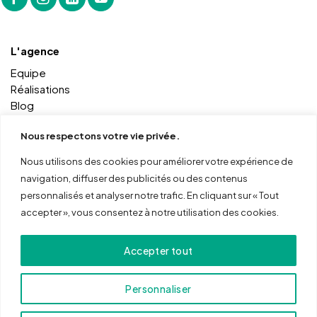
L'agence
Equipe
Réalisations
Blog
Contact
Nous respectons votre vie privée.
Nous utilisons des cookies pour améliorer votre expérience de
Autres services
navigation, diffuser des publicités ou des contenus
Coworking
personnalisés et analyser notre trafic. En cliquant sur « Tout
Formations
accepter », vous consentez à notre utilisation des cookies.
Outils
ma boite online
Accepter tout
mon menu online
Personnaliser