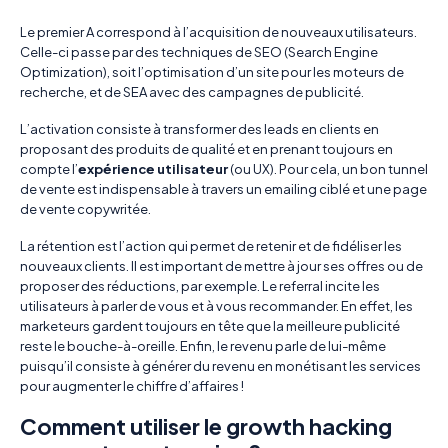
Le premier A correspond à l’acquisition de nouveaux utilisateurs.
Celle-ci passe par des techniques de SEO (
Search Engine
Optimization
), soit l’optimisation d’un site pour les moteurs de
recherche, et de SEA avec des campagnes de publicité.
L’activation consiste à transformer des leads en clients en
proposant des produits de qualité et en prenant toujours en
compte l’
expérience utilisateur
(ou UX). Pour cela, un bon tunnel
de vente est indispensable à travers un emailing ciblé et une page
de vente copywritée.
La rétention est l’action qui permet de retenir et de fidéliser les
nouveaux clients. Il est important de mettre à jour ses offres ou de
proposer des réductions, par exemple. Le referral incite les
utilisateurs à parler de vous et à vous recommander. En effet, les
marketeurs gardent toujours en tête que la meilleure publicité
reste le bouche-à-oreille. Enfin, le revenu parle de lui-même
puisqu’il consiste à générer du revenu en monétisant les services
pour augmenter le chiffre d’affaires !
Comment utiliser le growth hacking