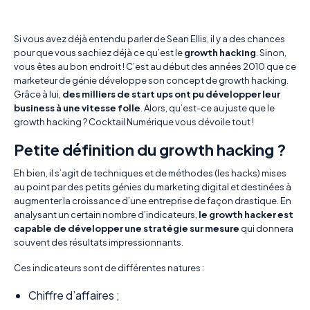
Si vous avez déjà entendu parler de Sean Ellis, il y a des chances
pour que vous sachiez déjà ce qu’est le
growth hacking
. Sinon,
vous êtes au bon endroit ! C’est au début des années 2010 que ce
marketeur de génie développe son concept de growth hacking.
Grâce à lui,
des milliers de start ups ont pu développer leur
business à une vitesse folle
. Alors, qu’est-ce au juste que le
growth hacking ? Cocktail Numérique vous dévoile tout !
Petite définition du growth hacking ?
Eh bien, il s’agit de techniques et de méthodes (les hacks) mises
au point par des petits génies du marketing digital et destinées à
augmenter la croissance d’une entreprise de façon drastique. En
analysant un certain nombre d’indicateurs,
le growth hacker est
capable de développer une stratégie sur mesure
qui donnera
souvent des résultats impressionnants.
Ces indicateurs sont de différentes natures :
Chiffre d’affaires ;