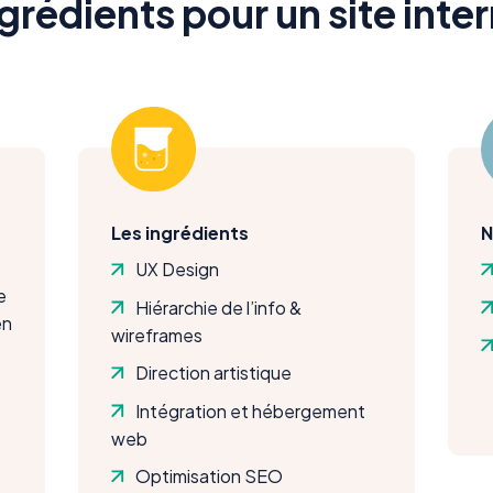
ngrédients pour un site inte
Les ingrédients
N
UX Design
e
Hiérarchie de l’info &
en
wireframes
Direction artistique
Intégration et hébergement
web
Optimisation SEO