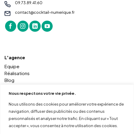
09.73.89.41.60
contact@cocktail-numerique.fr
L'agence
Equipe
Réalisations
Blog
Contact
Nous respectons votre vie privée.
Nous utilisons des cookies pour améliorer votre expérience de
Autres services
navigation, diffuser des publicités ou des contenus
Coworking
personnalisés et analyser notre trafic. En cliquant sur « Tout
Formations
accepter », vous consentez à notre utilisation des cookies.
Outils