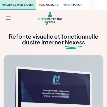
Skip
AGENCE WEB & CRÉA
COWORKING
FORMATION
to
content
Refonte visuelle et fonctionnelle
du site internet
Nexes
s