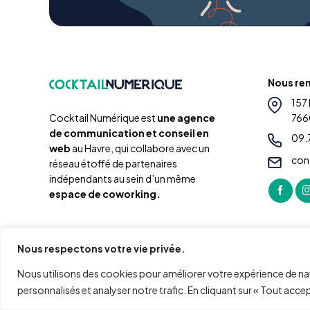
Nous re
157
Cocktail Numérique est
une agence
766
de communication et conseil en
09.
web
au Havre, qui collabore avec un
con
réseau étoffé de partenaires
indépendants au sein d’un même
espace de coworking.
Nous respectons votre vie privée.
Nous utilisons des cookies pour améliorer votre expérience de na
personnalisés et analyser notre trafic. En cliquant sur « Tout acce