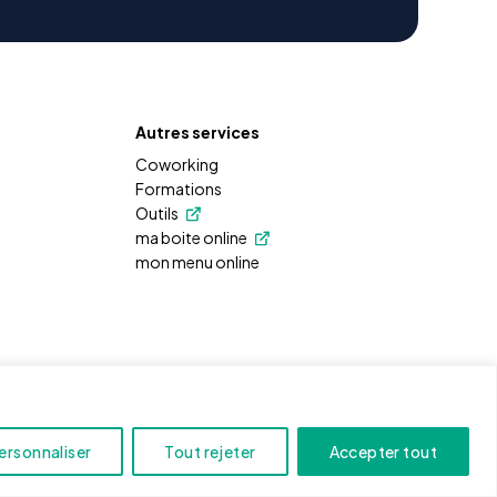
Autres services
Coworking
Formations
Outils
ma boite online
mon menu online
ersonnaliser
Tout rejeter
Accepter tout