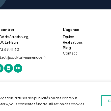
ncontrer
L'agence
 Bd de Strasbourg,
Equipe
00 Le Havre
Réalisations
Blog
73.89.41.60
Contact
tact@cocktail-numerique.fr
vigation, diffuser des publicités ou des contenus
P
pter », vous consentez à notre utilisation des cookies.
© 2026 Cocktail Numérique -
Mentions légales
|
CGV